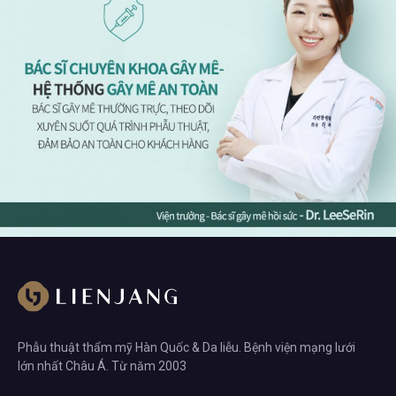
Phẫu thuật thẩm mỹ Hàn Quốc & Da liễu. Bệnh viện mạng lưới
lớn nhất Châu Á. Từ năm 2003